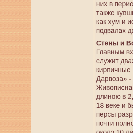
них в перио
также кув
как хум и 
подвалах д
Стены и В
Главным вх
служит дв
кирпичные 
Дарвоза» -
Живописная
длиною в 2
18 веке и 
персы разр
почти полн
около 10 л