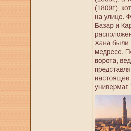
(1809г.), к
на улице. 
Базар и Ка
расположен
Хана были 
медресе. П
ворота, ве
представля
настоящее 
универмаг.