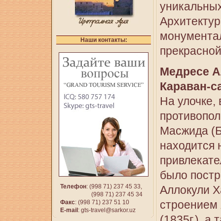
уникальных
Архитектур
монумента
Наши контакты:
прекрасной
Медресе А
Караван-с
На улочке,
противопол
Масжида (Б
находится 
привлекате
было постр
Телефон
: (998 71) 237 45 33,
Аллокули Х
(998 71) 237 45 34
строением 
Факс
: (998 71) 237 51 10
E-mail
:
gts-travel@sarkor.uz
(1835г.), а