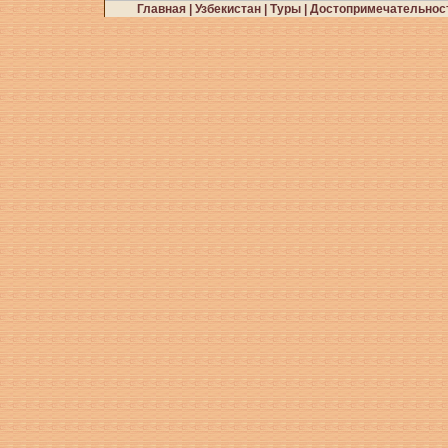
Главная
|
Узбекистан
|
Туры
|
Достопримечательнос