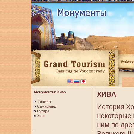
Монументы
: Хива
ХИВА
Ташкент
История Хо
Самарканд
Бухара
некоторые 
Хива
ним по дре
Великого Ш