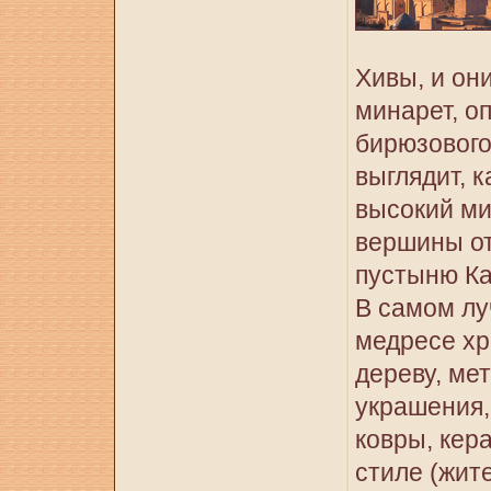
Хивы, и он
минарет, о
бирюзового 
выглядит, 
высокий ми
вершины от
пустыню К
В самом лу
медресе хр
дереву, ме
украшения,
ковры, кер
стиле (жит