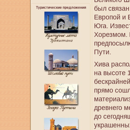
был связан
Т
уристические предложения
Европой и 
Юга. Извес
Хорезмом. 
предпосылк
Пути.
Хива распо
на высоте 
бескрайней
прямо сошл
материализ
древнего м
до сегодня
украшенных