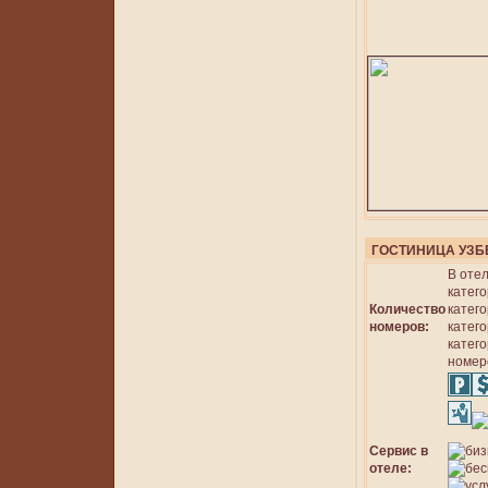
ГОСТИНИЦА УЗБ
В оте
катег
Количество
катег
номеров:
катего
катего
номер
Сервис в
отеле: