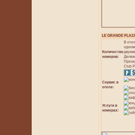
LE GRANDE PLAZ
В оте
одном
Количество
двухме
номеров:
Делюкс
Прези
Club P
Сервис в
отеле:
Услуги в
номерах: