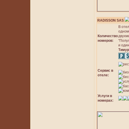
RADISSON SAS
В оте
одном
Количество
двухм
номеров:
"Полул
и оди
Тиму
Сервис в
отеле:
Услуги в
номерах: