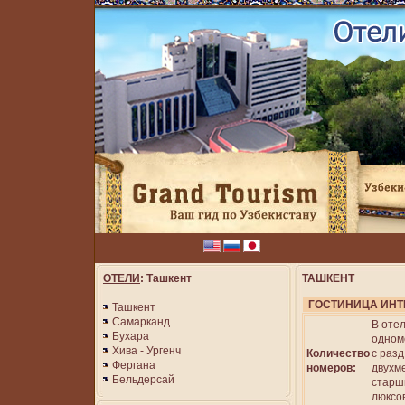
ОТЕЛИ
: Ташкент
ТАШКЕНТ
ГОСТИНИЦА ИНТ
Ташкент
Самарканд
В оте
Бухара
одном
Хива - Ургенч
Количество
с разд
Фергана
номеров:
двухме
Бельдерсай
старши
люксов