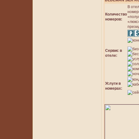
DEDEMAN SILK R
В оте
номер
Количество
«полу
номеров:
«люкс»
прези
Сервис в
отеле:
Услуги в
номерах: