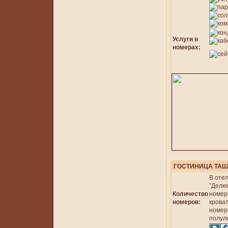
Услуги в
номерах:
ГОСТИНИЦА ТАШ
В оте
"Делюк
Количество
номер
номеров:
крова
номеро
полулю