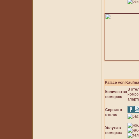
Palace von Kaufm
В оте
Количество
номров
номеров:
апарт
Сервис в
отеле:
Услуги в
номерах: